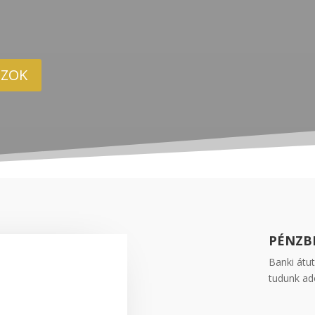
ZOK
PÉNZB
Banki átut
tudunk ad