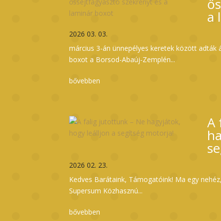
ős
a 
2026 03. 03.
március 3-án ünnepélyes keretek között adták á
boxot a Borsod-Abaúj-Zemplén...
bővebben
A 
ha
se
2026 02. 23.
Kedves Barátaink, Támogatóink! Ma egy nehéz, 
Supersum Közhasznú...
bővebben