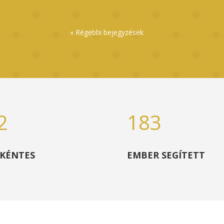
« Régebbi bejegyzések
2
183
KÉNTES
EMBER SEGÍTETT