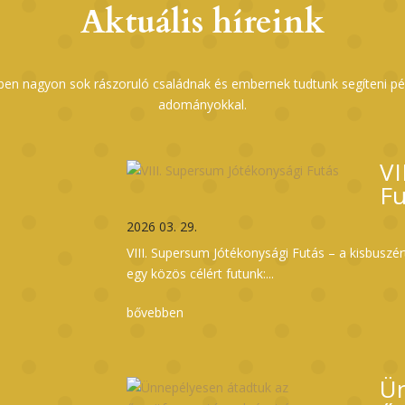
Aktuális híreink
ben nagyon sok rászoruló családnak és embernek tudtunk segíteni pén
adományokkal.
VI
Fu
2026 03. 29.
VIII. Supersum Jótékonysági Futás – a kisbuszér
egy közös célért futunk:...
bővebben
Ün