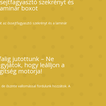
sejtfagyasztó szekrényt és
laminár boxot
t az őssejtfagyasztó szekrényt és a laminár
falig jutottunk – Ne
gyjátok, hogy leálljon a
gítség motorja!
de őszinte vallomással fordulunk hozzátok. A