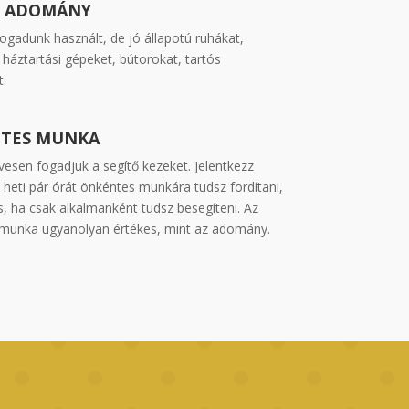
I ADOMÁNY
ogadunk használt, de jó állapotú ruhákat,
 háztartási gépeket, bútorokat, tartós
t.
TES MUNKA
vesen fogadjuk a segítő kezeket. Jelentkezz
 heti pár órát önkéntes munkára tudsz fordítani,
s, ha csak alkalmanként tudsz besegíteni. Az
munka ugyanolyan értékes, mint az adomány.