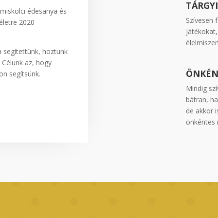
TÁRGY
miskolci édesanya és
Szívesen f
életre 2020
játékokat,
élelmiszer
 segítettünk, hoztunk
. Célunk az, hogy
ÖNKÉN
on segítsünk.
Mindig szí
bátran, ha
de akkor i
önkéntes 