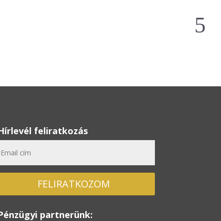
Hírlevél feliratkozás
FELIRATKOZOM
Pénzügyi partnerünk: