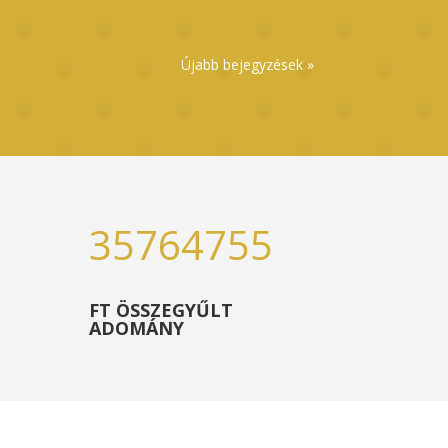
Újabb bejegyzések »
35764755
FT ÖSSZEGYŰLT
ADOMÁNY