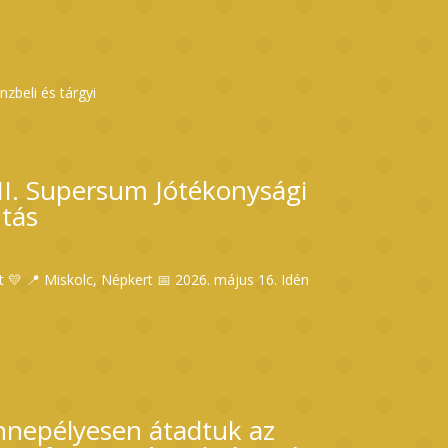
zbeli és tárgyi
II. Supersum Jótékonysági
tás
t 💛 📍 Miskolc, Népkert 📅 2026. május 16. Idén
nepélyesen átadtuk az