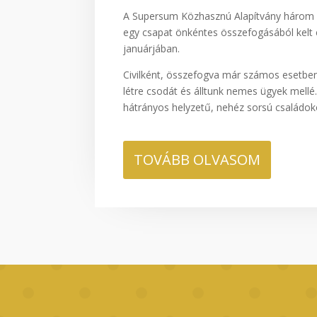
A Supersum Közhasznú Alapítvány három 
egy csapat önkéntes összefogásából kelt 
januárjában.
Civilként, összefogva már számos esetben
létre csodát és álltunk nemes ügyek mellé
hátrányos helyzetű, nehéz sorsú családok
TOVÁBB OLVASOM