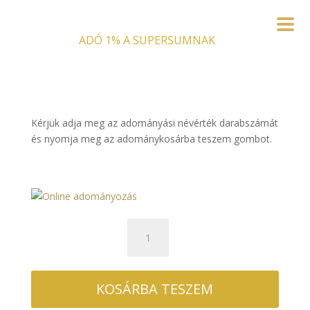
ADÓ 1% A SUPERSUMNAK
Kérjük adja meg az adományási névérték darabszámát
és nyomja meg az adománykosárba teszem gombot.
Online
adományozás
mennyiség
KOSÁRBA TESZEM