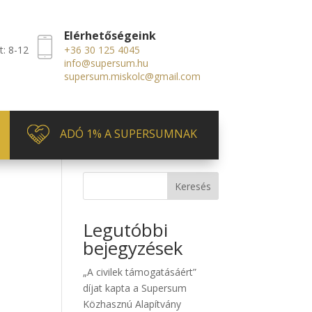
Elérhetőségeink
t: 8-12
+36 30 125 4045
info@supersum.hu
supersum.miskolc@gmail.com
ADÓ 1% A SUPERSUMNAK
Keresés
Legutóbbi
bejegyzések
„A civilek támogatásáért”
díjat kapta a Supersum
Közhasznú Alapítvány