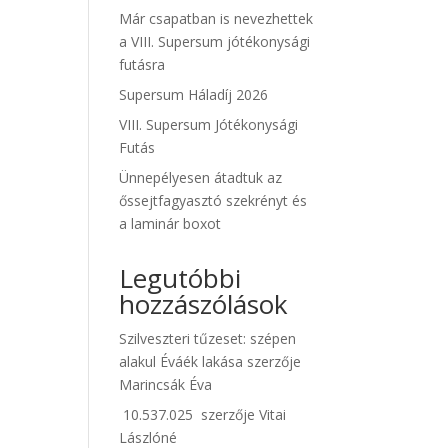
Már csapatban is nevezhettek
a VIII. Supersum jótékonysági
futásra
Supersum Háladíj 2026
VIII. Supersum Jótékonysági
Futás
Ünnepélyesen átadtuk az
őssejtfagyasztó szekrényt és
a laminár boxot
Legutóbbi
hozzászólások
Szilveszteri tűzeset: szépen
alakul Éváék lakása
szerzője
Marincsák Éva
10.537.025
szerzője
Vitai
Lászlóné