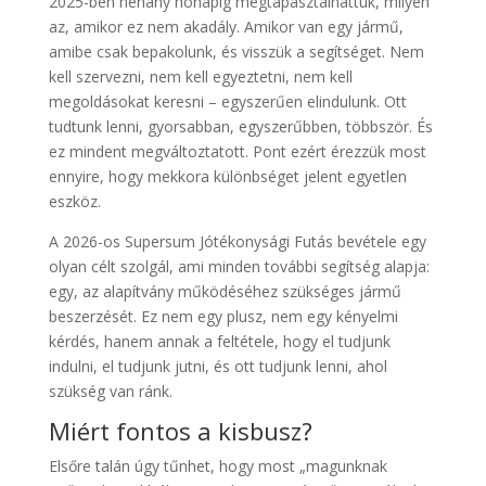
2025-ben néhány hónapig megtapasztalhattuk, milyen
az, amikor ez nem akadály. Amikor van egy jármű,
amibe csak bepakolunk, és visszük a segítséget. Nem
kell szervezni, nem kell egyeztetni, nem kell
megoldásokat keresni – egyszerűen elindulunk. Ott
tudtunk lenni, gyorsabban, egyszerűbben, többször. És
ez mindent megváltoztatott. Pont ezért érezzük most
ennyire, hogy mekkora különbséget jelent egyetlen
eszköz.
A 2026-os Supersum Jótékonysági Futás bevétele egy
olyan célt szolgál, ami minden további segítség alapja:
egy, az alapítvány működéséhez szükséges jármű
beszerzését. Ez nem egy plusz, nem egy kényelmi
kérdés, hanem annak a feltétele, hogy el tudjunk
indulni, el tudjunk jutni, és ott tudjunk lenni, ahol
szükség van ránk.
Miért fontos a kisbusz?
Elsőre talán úgy tűnhet, hogy most „magunknak