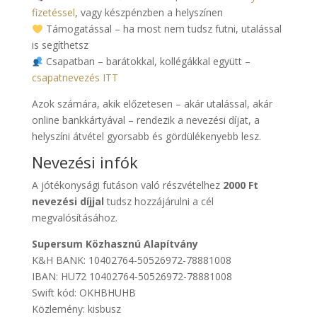
fizetéssel
, vagy készpénzben a helyszínen
Támogatással – ha most nem tudsz futni, utalással
is segíthetsz
Csapatban – barátokkal, kollégákkal együtt –
csapatnevezés ITT
Azok számára, akik előzetesen – akár utalással, akár
online bankkártyával – rendezik a nevezési díjat, a
helyszíni átvétel gyorsabb és gördülékenyebb lesz.
Nevezési infók
A jótékonysági futáson való részvételhez
2000 Ft
nevezési díjjal
tudsz hozzájárulni a cél
megvalósításához.
Supersum Közhasznú Alapítvány
K&H BANK: 10402764-50526972-78881008
IBAN: HU72 10402764-50526972-78881008
Swift kód: OKHBHUHB
Közlemény: kisbusz