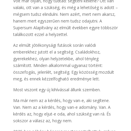
Volt már olyan, hogy tudtad: segíteni kellene? Ott van
valaki, ott van a szükség, és még a lehetőség is adott –
mégsem tudsz elindulni. Nem azért, mert nem akarsz,
hanem mert egyszerűen nem tudsz odajutni. A
Supersum Alapítvány az elmúlt években egyre többször
találkozott ezzel a helyzettel.
Az elmúlt jótékonysági futások során valódi
emberekhez jutott el a segítség. Családokhoz,
gyerekekhez, olyan helyzetekbe, ahol tényleg
számított. Minden alkalommal ugyanaz történt:
összefogás, jelenlét, segítség. Egy közösség mozdult
meg, és ennek kézzelfogható eredménye lett.
Most viszont egy új kihívással állunk szemben.
Ma már nem az a kérdés, hogy van-e, aki segítene.
Van. Nem az a kérdés, hogy van-e adomány. Van. A
kérdés az, hogy eljut-e oda, ahol szükség van rá. És
sokszor a válasz az, hogy nem.