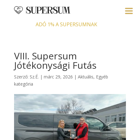
ADÓ 1% A SUPERSUMNAK
VIII. Supersum
Jótékonysági Futás
Szerző:
Sz.É.
|
márc 29, 2026
|
Aktuális
,
Egyéb
kategória