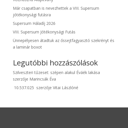
Már csapatban is nevezhettek a VIII. Supersum
jótékonysági futásra
Supersum Háladíj 2026
VIII. Supersum Jótékonysági Futás
Ünnepélyesen átadtuk az őssejtfagyasztó szekrényt és
a laminár boxot
Legutóbbi hozzászólások
Szilveszteri tűzeset: szépen alakul Éváék lakása
szerzője
Marincsák Éva
10.537.025
szerzője
Vitai Lászlóné