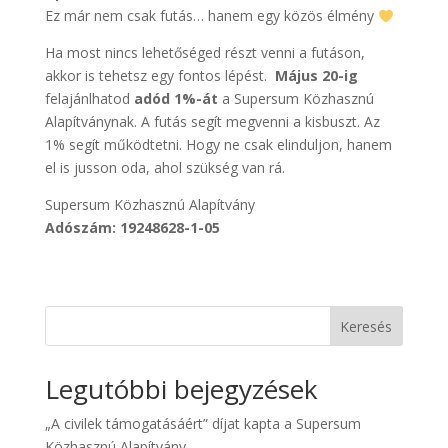
Ez már nem csak futás… hanem egy közös élmény
Ha most nincs lehetőséged részt venni a futáson,
akkor is tehetsz egy fontos lépést.
Május 20-ig
felajánlhatod
adód 1%-át
a Supersum Közhasznú
Alapítványnak. A futás segít megvenni a kisbuszt. Az
1% segít működtetni. Hogy ne csak elinduljon, hanem
el is jusson oda, ahol szükség van rá.
Supersum Közhasznú Alapítvány
Adószám: 19248628-1-05
Keresés
Legutóbbi bejegyzések
„A civilek támogatásáért” díjat kapta a Supersum
Közhasznú Alapítvány