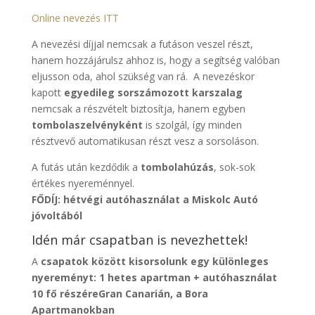
Online nevezés ITT
A nevezési díjjal nemcsak a futáson veszel részt,
hanem hozzájárulsz ahhoz is, hogy a segítség valóban
eljusson oda, ahol szükség van rá. A nevezéskor
kapott
egyedileg sorszámozott karszalag
nemcsak a részvételt biztosítja, hanem egyben
tombolaszelvényként
is szolgál, így minden
résztvevő automatikusan részt vesz a sorsoláson.
A futás után kezdődik a
tombolahúzás
, sok-sok
értékes nyereménnyel.
FŐDÍJ: hétvégi autóhasználat a Miskolc Autó
jóvoltából
Idén már csapatban is nevezhettek!
A
csapatok között kisorsolunk egy különleges
nyereményt: 1 hetes apartman + autóhasználat
10 fő részéreGran Canarián, a Bora
Apartmanokban