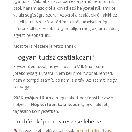
gyűjtünk”. Valójában azonban ez a jármű nem rólunk
szól, hanem azokról a következő helyzetekről, amikor
valaki segítségre szorul. Azokról a családokról, akikhez
el kell jutni. Azokról a történetekről, amelyek még
előttünk állnak. Arról, hogy ne álljon meg az, amit eddig
együtt felépítettünk.
Most te is részese lehetsz ennek.
Hogyan tudsz csatlakozni?
Egyszerűen azzal, hogy eljössz a VIII. Supersum
Jótékonysági Futásra. Nem kell profi futónak lenned,
nem a tempó számít, és nem is a táv. Az számít, hogy
ott vagy.
2026. május 16-án
a megszokott belvárosi helyszín
helyett a
Népkertben találkozunk
, egy zöldebb,
tágasabb környezetben.
Többféleképpen is részese lehetsz:
Nevezéssel – előre utalással,
online bankkártyás