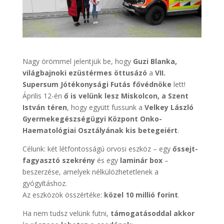
Nagy örömmel jelentjük be, hogy
Guzi Blanka,
világbajnoki ezüstérmes öttusázó
a
VII.
Supersum Jótékonysági Futás fővédnöke
lett!
Április 12-én
ő is velünk lesz Miskolcon, a Szent
István téren
, hogy együtt fussunk a
Velkey László
Gyermekegészségügyi Központ Onko-
Haematológiai Osztályának kis betegeiért
.
Célunk: két létfontosságú orvosi eszköz – egy
őssejt-
fagyasztó szekrény
és egy
laminár box
–
beszerzése, amelyek nélkülözhetetlenek a
gyógyításhoz.
Az eszközök összértéke:
közel 10 millió forint
.
Ha nem tudsz velünk futni,
támogatásoddal akkor