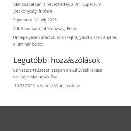
Már csapatban is nevezhettek a VIII. Supersum
jótékonysági futásra
Supersum Háladíj 2026
VIII. Supersum Jótékonysági Futás
Ünnepélyesen átadtuk az őssejtfagyasztó szekrényt és
a laminár boxot
Legutóbbi hozzászólások
Szilveszteri tűzeset: szépen alakul Éváék lakása
szerzője
Marincsák Éva
10.537.025
szerzője
Vitai Lászlóné