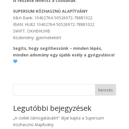
is részese lehetsz a csodának
:
SUPERSUM KÖZHASZNÚ ALAPÍTVÁNY
K&H Bank: 10402764-50526972-78881022
IBAN: HU82 10402764-50526972-78881022
SWIFT: OKHBHUHB
Közlemény: gyermekekért
Segíts, hogy segíthessünk – minden lépés,
minden adomány egy újabb esély a gyógyulásra!
Keresés
Legutóbbi bejegyzések
„A civilek támogatásáért” díjat kapta a Supersum
Közhasznú Alapítvány