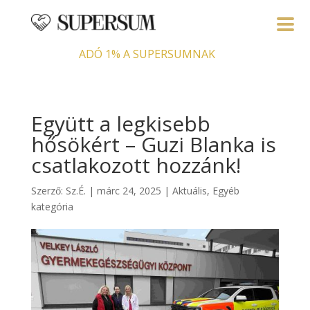
ADÓ 1% A SUPERSUMNAK
Együtt a legkisebb
hősökért – Guzi Blanka is
csatlakozott hozzánk!
Szerző:
Sz.É.
|
márc 24, 2025
|
Aktuális
,
Egyéb
kategória