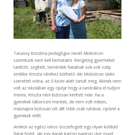
Tavassy Krisztina pedagógus nevét Miskolcon
szerintünk nem kell bemutatni. Rengeteg gyermeket
tanított, segített, temérdek fiatalnak sok-sok szép
emléke Kriszta nénihez köthető. Aki Miskolcon síelni
szeretett volna, az ő kezei alatt tanult meg. Akinek nem
volt az iskolában egy cipője hogy a tanórákra el tudjon
menni, Kriszta néni biztosan kerített neki. Ha a
gyerekek táborozni mentek, de nem volt miben,
másnapra biztosan ott állt több zsák ruhával, cipővel a
gyerekek előtt.
Amikor az egész város összefogott egy olyan kolduló
fiatal fiúért, aki egy darab karton papíron ülve majd