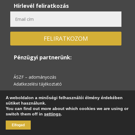
Hírlevél feliratkozás
FELIRATKOZOM
Pénzügyi partnerünk:
ÁSZF – adományozás
Adatkezelési tájékoztató
A weboldalon a minőségi felhasználói élmény érdekében
sütiket használunk.
You can find out more about which cookies we are using or
switch them off in
settings
.
2023 © Minden jog fenntartva! |
Adatkezelési
Elfogad
tájékoztató
|
Általános szerződési feltételek
|
Süti
szabályzat
| Made with by
RK-TEAM Digital Kft.