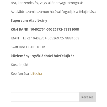
óra, kertrendezés, vagy akár anyagi támogatás.
Az alábbi számlaszámon hálával fogadjuk a felajánlást:
Supersum Alapítvány
K&H BANK 10402764-50526972-78881008
IBAN : HU72 10402764-50526972-78881008
Swift kód OKHBHUHB
közlemény: Nyékládházi házfelújítás
Köszönjük!
Kép forrása:
blikk.hu
Keresés