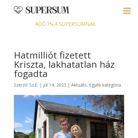
ADÓ 1% A SUPERSUMNAK
Hatmilliót fizetett
Kriszta, lakhatatlan ház
fogadta
Szerző:
Sz.É.
|
júl 14, 2023
|
Aktuális
,
Egyéb kategória