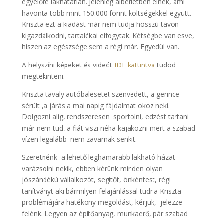
egyelőre lakhatatlan. Jelenleg albérletben élnek, ami
havonta több mint 150.000 forint költségekkel együtt.
Kriszta ezt a kiadást már nem tudja hosszú távon
kigazdálkodni, tartalékai elfogytak. Kétségbe van esve,
hiszen az egészsége sem a régi már. Egyedül van.
A helyszíni képeket és videót
IDE kattintva
tudod
megtekinteni.
Kriszta tavaly autóbalesetet szenvedett, a gerince
sérült ,a járás a mai napig fájdalmat okoz neki.
Dolgozni alig, rendszeresen sportolni, edzést tartani
már nem tud, a fiát viszi néha kajakozni mert a szabad
vízen legalább nem zavarnak senkit.
Szeretnénk a lehető leghamarabb lakható házat
varázsolni nekik, ebben kérünk minden olyan
jószándékú vállalkozót, segítőt, önkéntest, régi
tanítványt aki bármilyen felajánlással tudna Kriszta
problémájára hatékony megoldást, kérjük, jelezze
felénk. Legyen az építőanyag, munkaerő, pár szabad