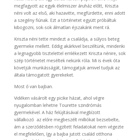
megfagyott az egyik élelmiszer áruház előtt, Kriszta
néni volt az első, aki hazavitte, megfürdette, enni adott
a szegény fiúnak. Ezt a történetet együtt próbáltuk
kibogozni, sok-sok álmatlan éjszakánk ment rá.
Kriszta néni tette mindezt a családja, a súlyos beteg
gyermeke mellett. Eddig akárkivel beszéltünk, mindenki
a legnagyobb tisztelettel emlékezett Kriszta nénire, sok
szép történetet meséltek nekünk róla. Mi is évek óta
követjük munkásságát, támogatjuk amivel tudjuk az
általa támogatott gyerekeket.
Most ő van bajban.
Vidéken vásárolt egy picike házat, ahol végre
nyugalomban lehetne Tourette szindrómás
gyermekével. A ház felújításával megbízott
vállalkozó az előre megbeszélt milliókat bezsebelte,
ám a szerződésben rögzített feladatokat nem végezte
el megfelelően, így a bajba jutott család otthona