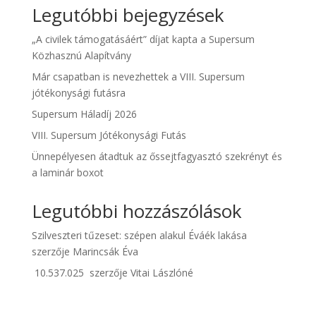
Legutóbbi bejegyzések
„A civilek támogatásáért” díjat kapta a Supersum
Közhasznú Alapítvány
Már csapatban is nevezhettek a VIII. Supersum
jótékonysági futásra
Supersum Háladíj 2026
VIII. Supersum Jótékonysági Futás
Ünnepélyesen átadtuk az őssejtfagyasztó szekrényt és
a laminár boxot
Legutóbbi hozzászólások
Szilveszteri tűzeset: szépen alakul Éváék lakása
szerzője
Marincsák Éva
10.537.025
szerzője
Vitai Lászlóné