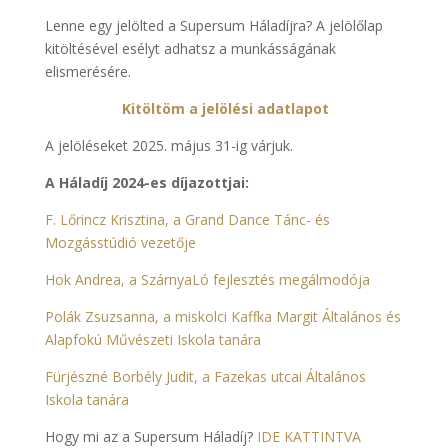
Lenne egy jelölted a Supersum Háladíjra? A jelölőlap
kitöltésével esélyt adhatsz a munkásságának
elismerésére.
Kitöltöm a jelölési adatlapot
A jelöléseket 2025. május 31-ig várjuk.
A Háladíj 2024-es díjazottjai:
F. Lőrincz Krisztina, a Grand Dance Tánc- és
Mozgásstúdió vezetője
Hok Andrea, a SzárnyaLó fejlesztés megálmodója
Polák Zsuzsanna, a miskolci Kaffka Margit Általános és
Alapfokú Művészeti Iskola tanára
Fürjészné Borbély Judit, a Fazekas utcai Általános
Iskola tanára
Hogy mi az a Supersum Háladíj?
IDE KATTINTVA