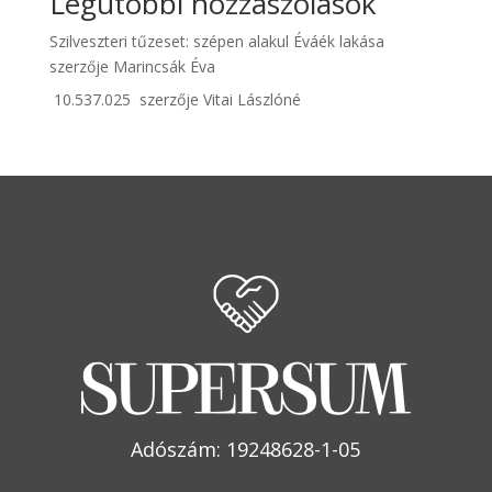
Legutóbbi hozzászólások
Szilveszteri tűzeset: szépen alakul Éváék lakása
szerzője
Marincsák Éva
10.537.025
szerzője
Vitai Lászlóné
Adószám: 19248628-1-05