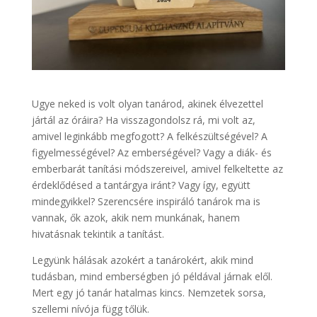
Ugye neked is volt olyan tanárod, akinek élvezettel
jártál az óráira? Ha visszagondolsz rá, mi volt az,
amivel leginkább megfogott? A felkészültségével? A
figyelmességével? Az emberségével? Vagy a diák- és
emberbarát tanítási módszereivel, amivel felkeltette az
érdeklődésed a tantárgya iránt? Vagy így, együtt
mindegyikkel? Szerencsére inspiráló tanárok ma is
vannak, ők azok, akik nem munkának, hanem
hivatásnak tekintik a tanítást.
Legyünk hálásak azokért a tanárokért, akik mind
tudásban, mind emberségben jó példával járnak elől.
Mert egy jó tanár hatalmas kincs. Nemzetek sorsa,
szellemi nívója függ tőlük.