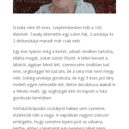
Erzsike néni 99 éves, szeptemberben tölti a 100.
életévét. Tavaly eltemette egy szem fiát, 2 unokája és
2 dédunokája maradt már csak neki.
Egy éve nyáron még a kertet, udvart rendben tartotta,
ellátta magát, sokat sütött-főzött. A télen leesett a
lábáról, ágyban fekvő lett, szerencsére önállóan tud
enni, segítséggel fel tud ülni, de a séta már nem megy
neki. Sokáig unokája gondozta, de egy 3 éves pici lány
mellett egyre nehezebb lett, illetve decubitusa alakult ki
a fekvés miatt, így segítséget kért és kapott is házi
gondozás keretében.
Kórházról/ápolási osztályról hallani sem szeretne,
elzárkózik tőle a nagyi. A napokban nagyon sokszor
emlegette, hogy szeretne kijutni picit az udvarra,
kertbe, ehhez szeretnénk egy kerekesszéket kérni.