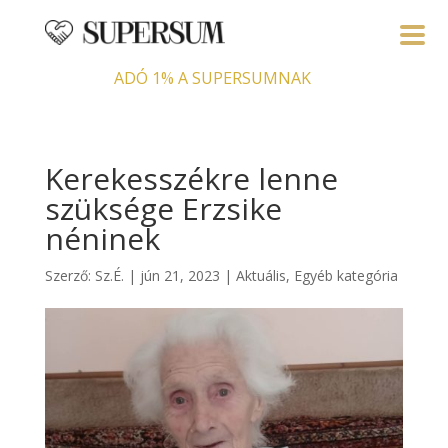
ADÓ 1% A SUPERSUMNAK
Kerekesszékre lenne
szüksége Erzsike
néninek
Szerző:
Sz.É.
|
jún 21, 2023
|
Aktuális
,
Egyéb kategória