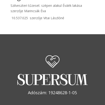
Szilveszteri tűzeset: szépen alakul Éváék lakása
szerzője
Marincsák Éva
10.537.025
szerzője
Vitai Lászlóné
Adószám: 19248628-1-05