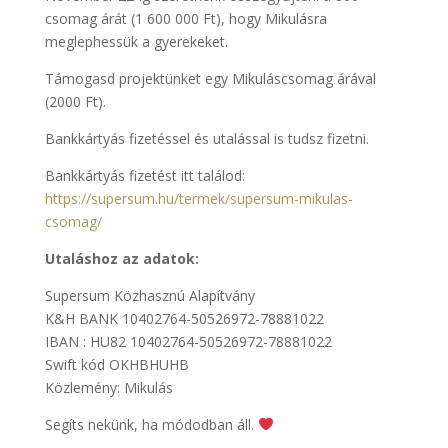
csomag árát (1 600 000 Ft), hogy Mikulásra
meglephessük a gyerekeket.
Támogasd projektünket egy Mikuláscsomag árával
(2000 Ft).
Bankkártyás fizetéssel és utalással is tudsz fizetni.
Bankkártyás fizetést itt találod:
https://supersum.hu/termek/supersum-mikulas-
csomag/
Utaláshoz az adatok:
Supersum Közhasznú Alapítvány
K&H BANK 10402764-50526972-78881022
IBAN : HU82 10402764-50526972-78881022
Swift kód OKHBHUHB
Közlemény: Mikulás
Segíts nekünk, ha módodban áll.