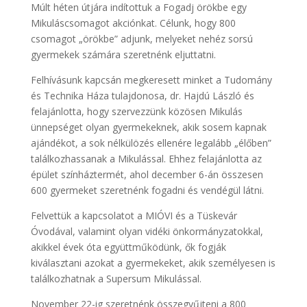
Múlt héten útjára indítottuk a Fogadj örökbe egy
Mikuláscsomagot akciónkat. Célunk, hogy 800
csomagot „örökbe” adjunk, melyeket nehéz sorsú
gyermekek számára szeretnénk eljuttatni.
Felhívásunk kapcsán megkeresett minket a Tudomány
és Technika Háza tulajdonosa, dr. Hajdú László és
felajánlotta, hogy szervezzünk közösen Mikulás
ünnepséget olyan gyermekeknek, akik sosem kapnak
ajándékot, a sok nélkülözés ellenére legalább „élőben”
találkozhassanak a Mikulással. Ehhez felajánlotta az
épület színháztermét, ahol december 6-án összesen
600 gyermeket szeretnénk fogadni és vendégül látni.
Felvettük a kapcsolatot a MIÓVI és a Tüskevár
Óvodával, valamint olyan vidéki önkormányzatokkal,
akikkel évek óta együttműködünk, ők fogják
kiválasztani azokat a gyermekeket, akik személyesen is
találkozhatnak a Supersum Mikulással.
November 22-ig szeretnénk összegyűjteni a 800