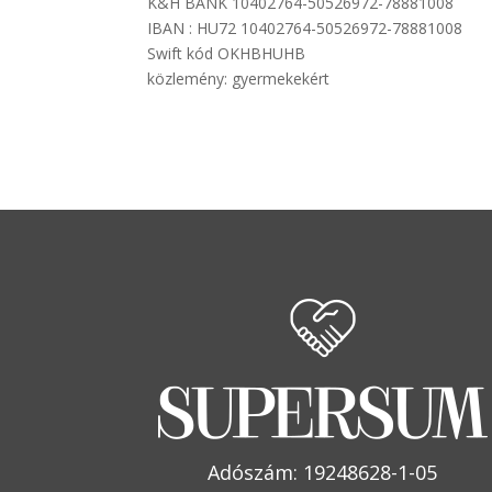
K&H BANK 10402764-50526972-78881008
IBAN : HU72 10402764-50526972-78881008
Swift kód OKHBHUHB
közlemény: gyermekekért
Adószám: 19248628-1-05