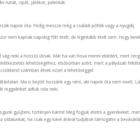
i ruhát, cipőt, játékot, pelenkát.
szik napok óta. Pedig messze még a családi pótlék vagy a nyugdíj.
kszor nem kapnak napokig főtt ételt, de leginkább ételt sem. Hogy kine
l vág neki a hosszú útnak. Már ha van hova menni ebédért, mert ren
étkeztetés lehetőségéhez, elsősorban azért, mert a pályázati feltét
 csökkenő számban élnek ezzel a lehetőséggel.
átástalan. Ma is bejött hozzánk egy néni, aki napok óta nem evett. Lá
át reggelinket adtuk oda neki.
fogunk gyűjteni, történjen bármi! Meg fogjuk etetni a gyerekeket, mer
 oldalunkat, ha csak egy kávé árával tudjátok támogatni a bevásárlá