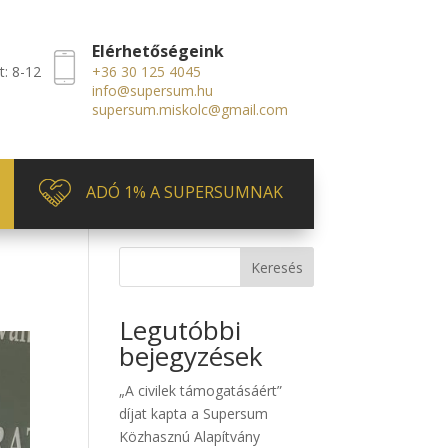
Elérhetőségeink
t: 8-12
+36 30 125 4045
info@supersum.hu
supersum.miskolc@gmail.com
ADÓ 1% A SUPERSUMNAK
Keresés
Legutóbbi
bejegyzések
„A civilek támogatásáért”
díjat kapta a Supersum
Közhasznú Alapítvány