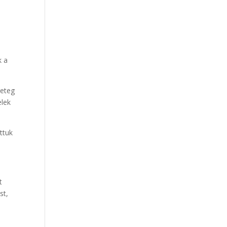
k a
geteg
elek
ttuk
t
st,