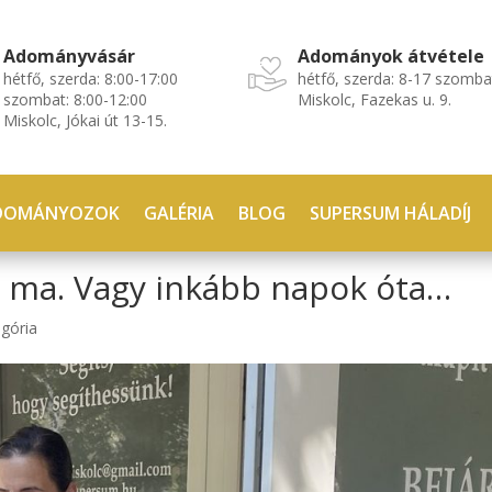
Adományvásár
Adományok átvétele
hétfő, szerda: 8:00-17:00
hétfő, szerda: 8-17 szomba
szombat: 8:00-12:00
Miskolc, Fazekas u. 9.
Miskolc, Jókai út 13-15.
DOMÁNYOZOK
GALÉRIA
BLOG
SUPERSUM HÁLADÍJ
 ma. Vagy inkább napok óta…
gória