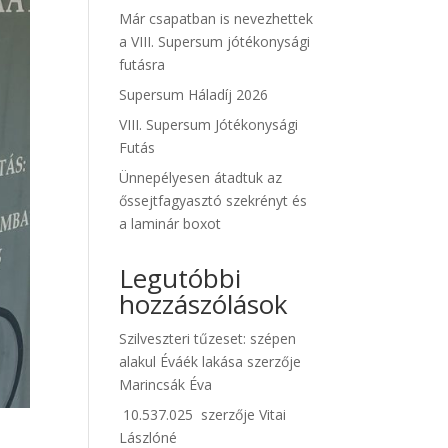
Már csapatban is nevezhettek
a VIII. Supersum jótékonysági
futásra
Supersum Háladíj 2026
VIII. Supersum Jótékonysági
Futás
Ünnepélyesen átadtuk az
őssejtfagyasztó szekrényt és
a laminár boxot
Legutóbbi
hozzászólások
Szilveszteri tűzeset: szépen
alakul Éváék lakása
szerzője
Marincsák Éva
10.537.025
szerzője
Vitai
Lászlóné