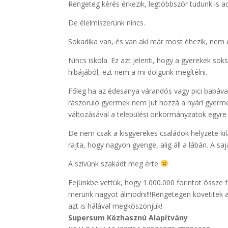
Rengeteg kérés érkezik, legtöbbször tudunk is adn
De élelmiszerünk nincs.
Sokadika van, és van aki már most éhezik, nem e
Nincs iskola. Ez azt jelenti, hogy a gyerekek so
hibájából, ezt nem a mi dolgunk megítélni.
Főleg ha az édesanya várandós vagy pici babáva
rászoruló gyermek nem jut hozzá a nyári gyermek
változásával a települési önkormányzatok egyre
De nem csak a kisgyerekes családok helyzete kil
rajta, hogy nagyon gyenge, alig áll a lábán. A saj
A szívünk szakadt meg érte
Fejünkbe vettük, hogy 1.000.000 forintot össze 
merünk nagyot álmodni!!!Rengetegen követitek az
azt is hálával megköszönjük!
Supersum Közhasznú Alapítvány