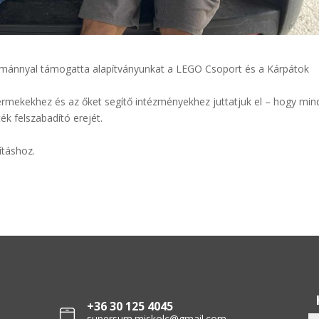
dománnyal támogatta alapítványunkat a LEGO Csoport és a Kárpátok
rmekekhez és az őket segítő intézményekhez juttatjuk el – hogy mi
k felszabadító erejét.
ításhoz.
+36 30 125 4045
supersum.miskolc@gmail.com