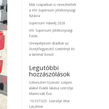
Már csapatban is nevezhettek
a VIII. Supersum jótékonysági
futásra
Supersum Háladíj 2026
VIII. Supersum Jótékonysági
Futás
Ünnepélyesen átadtuk az
őssejtfagyasztó szekrényt és
a laminár boxot
Legutóbbi
hozzászólások
Szilveszteri tűzeset: szépen
alakul Éváék lakása
szerzője
Marincsák Éva
10.537.025
szerzője
Vitai
Lászlóné