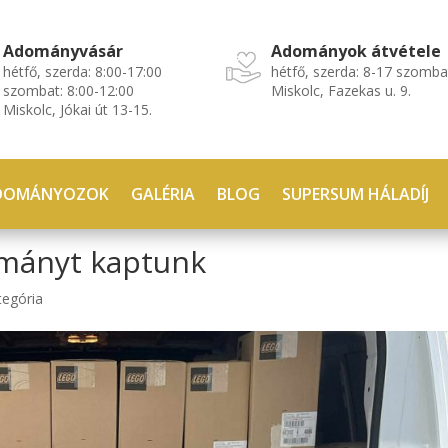
Adományvásár
Adományok átvétele
hétfő, szerda: 8:00-17:00
hétfő, szerda: 8-17 szomba
szombat: 8:00-12:00
Miskolc, Fazekas u. 9.
Miskolc, Jókai út 13-15.
DOMÁNYOZOK
GALÉRIA
BLOG
SUPERSUM HÁLADÍJ
mányt kaptunk
tegória