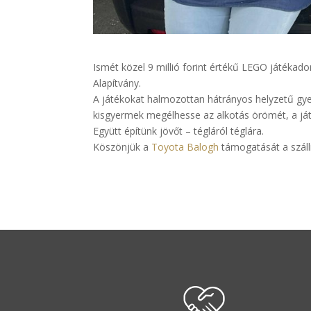
Ismét közel 9 millió forint értékű LEGO játéka
Alapítvány.
A játékokat halmozottan hátrányos helyzetű gye
kisgyermek megélhesse az alkotás örömét, a játé
Együtt építünk jövőt – tégláról téglára.
Köszönjük a
Toyota Balogh
támogatását a száll