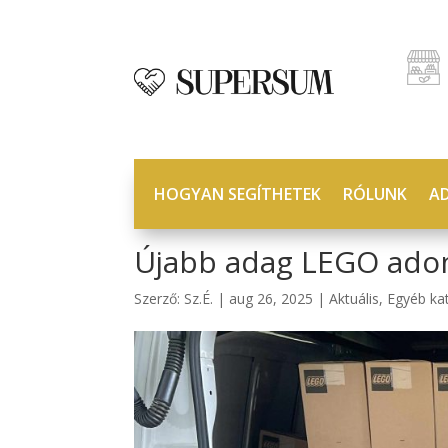
HOGYAN SEGÍTHETEK
RÓLUNK
A
Újabb adag LEGO ado
Szerző:
Sz.É.
|
aug 26, 2025
|
Aktuális
,
Egyéb ka