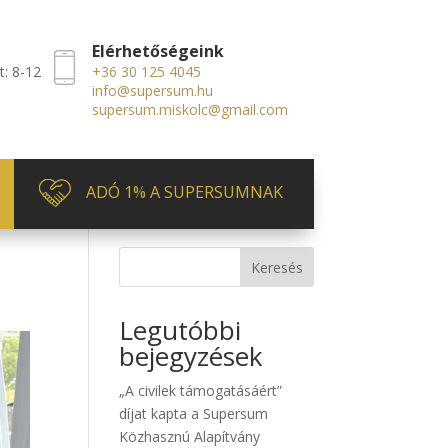
Elérhetőségeink
t: 8-12
+36 30 125 4045
info@supersum.hu
supersum.miskolc@gmail.com
ADÓ 1% A SUPERSUMNAK
Keresés
Legutóbbi
bejegyzések
„A civilek támogatásáért”
díjat kapta a Supersum
Közhasznú Alapítvány