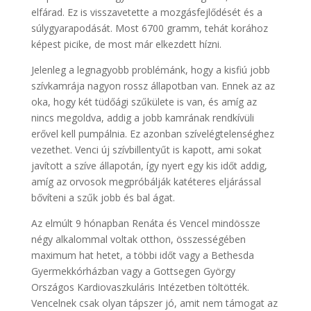
elfárad. Ez is visszavetette a mozgásfejlődését és a
súlygyarapodását. Most 6700 gramm, tehát korához
képest picike, de most már elkezdett hízni.
Jelenleg a legnagyobb problémánk, hogy a kisfiú jobb
szívkamrája nagyon rossz állapotban van. Ennek az az
oka, hogy két tüdőági szűkülete is van, és amíg az
nincs megoldva, addig a jobb kamrának rendkívüli
erővel kell pumpálnia. Ez azonban szívelégtelenséghez
vezethet. Venci új szívbillentyűt is kapott, ami sokat
javított a szíve állapotán, így nyert egy kis időt addig,
amíg az orvosok megpróbálják katéteres eljárással
bővíteni a szűk jobb és bal ágat.
Az elmúlt 9 hónapban Renáta és Vencel mindössze
négy alkalommal voltak otthon, összességében
maximum hat hetet, a többi időt vagy a Bethesda
Gyermekkórházban vagy a Gottsegen György
Országos Kardiovaszkuláris Intézetben töltötték.
Vencelnek csak olyan tápszer jó, amit nem támogat az