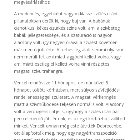
megvásárlásához.
A medencés, egyébként nagyon klassz szülés utáni
pillanatokban derült ki, hogy baj van. A babának
cianotikus, kékes-szürkés színe volt, ami a szívbeteg
babák jellegzetessége, és a szaturáció is nagyon
alacsony volt, így negyed órával a szülést követően
már mentő jött érte. A terhesség alatt semmi olyasmi
nem merült fel, ami miatt aggódni kellett volna, vagy
ami miatt esetleg el kellett volna vinni részletes
magzati szívultrahangra.
Vencel mindössze 11 hónapos, de már közel 8
hónapot töltött kórházban, mert súlyos szívfejlődési
rendellenességgel született. A magzati vérkeringés
miatt a szívműködése teljesen normális volt. Alacsony
volt a véroxigénszintje is, úgyhogy a szülés után pár
perccel mentő jött értünk, és az egri kórházba szállított
minket. Vencelt onnan még este átvitték Debrecenbe,
ott állapították meg, hogy egy nagyértranszpozíció