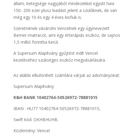
állam, betegsége nagyjából mindezekkel együtt havi
150- 200 ezer plusz kiadást jelent a szülőknek, de van
még egy 10 és egy 4 éves kisfiuk is.
Szeretnének vásárolni Vencelnek egy úgynevezett
Bemer-matracot, ami egy érterápiás eszköz, de sajnos
1,5 millió forintba kerül.
A Supersum Alapítvány gyűjtést indít Vencel
kezeléséhez szükséges eszköz megvásárlására.
Az alábbi elkülönített számlára várjuk az adományokat:
Supersum Alapítvány
K&H BANK 10402764-50526972-78881015
IBAN : HU77 10402764-50526972-78881015,
Swift kód: OKHBHUHB.
Közlemény: Vencel