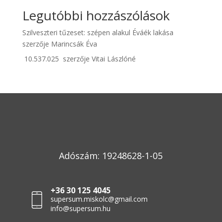
Legutóbbi hozzászólások
Szilveszteri tűzeset: szépen alakul Éváék lakása
szerzője
Marincsák Éva
10.537.025
szerzője
Vitai Lászlóné
Adószám: 19248628-1-05
+36 30 125 4045
supersum.miskolc@gmail.com
info@supersum.hu