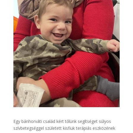
Egy bánhorváti család kért tőlünk segítséget súlyos
szívbetegséggel született kisfiuk terápiás eszközének