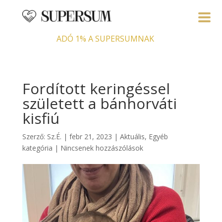
ADÓ 1% A SUPERSUMNAK
Fordított keringéssel
született a bánhorváti
kisfiú
Szerző:
Sz.É.
|
febr 21, 2023
|
Aktuális
,
Egyéb
kategória
|
Nincsenek hozzászólások