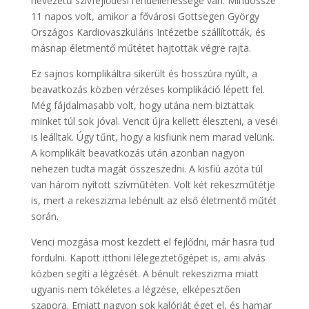
nevezetű szívfejlődési rendellenessége van. Mindössze
11 napos volt, amikor a fővárosi Gottsegen György
Országos Kardiovaszkuláris Intézetbe szállították, és
másnap életmentő műtétet hajtottak végre rajta.
Ez sajnos komplikáltra sikerült és hosszúra nyúlt, a
beavatkozás közben vérzéses komplikáció lépett fel.
Még fájdalmasabb volt, hogy utána nem biztattak
minket túl sok jóval. Vencit újra kellett éleszteni, a veséi
is leálltak. Úgy tűnt, hogy a kisfiunk nem marad velünk.
A komplikált beavatkozás után azonban nagyon
nehezen tudta magát összeszedni. A kisfiú azóta túl
van három nyitott szívműtéten. Volt két rekeszműtétje
is, mert a rekeszizma lebénult az első életmentő műtét
során.
Venci mozgása most kezdett el fejlődni, már hasra tud
fordulni. Kapott itthoni lélegeztetőgépet is, ami alvás
közben segíti a légzését. A bénult rekeszizma miatt
ugyanis nem tökéletes a légzése, elképesztően
szapora. Emiatt nagyon sok kalóriát éget el, és hamar