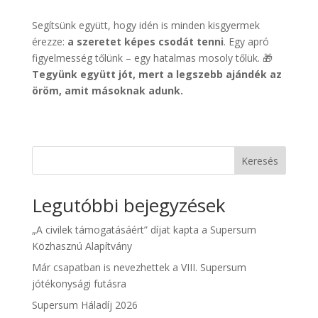
Segítsünk együtt, hogy idén is minden kisgyermek
érezze:
a szeretet képes csodát tenni
. Egy apró
figyelmesség tőlünk – egy hatalmas mosoly tőlük. 🎁
Tegyünk együtt jót, mert a legszebb ajándék az
öröm, amit másoknak adunk.
Keresés
Legutóbbi bejegyzések
„A civilek támogatásáért” díjat kapta a Supersum
Közhasznú Alapítvány
Már csapatban is nevezhettek a VIII. Supersum
jótékonysági futásra
Supersum Háladíj 2026