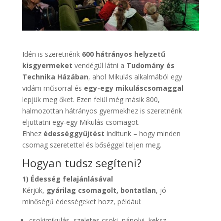
Idén is szeretnénk
600 hátrányos helyzetű
kisgyermeket
vendégül látni a
Tudomány és
Technika Házában
, ahol Mikulás alkalmából egy
vidám műsorral és
egy-egy mikuláscsomaggal
lepjük meg őket. Ezen felül még másik 800,
halmozottan hátrányos gyermekhez is szeretnénk
eljuttatni egy-egy Mikulás csomagot.
Ehhez
édességgyűjtést
indítunk – hogy minden
csomag szeretettel és bőséggel teljen meg.
Hogyan tudsz segíteni?
1) Édesség felajánlásával
Kérjük,
gyárilag csomagolt, bontatlan
, jó
minőségű édességeket hozz, például:
csokimikulás, szeletes csoki, nápolyi, keksz