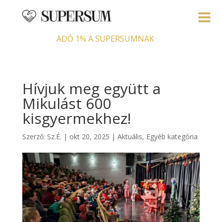
ADÓ 1% A SUPERSUMNAK
Hívjuk meg együtt a
Mikulást 600
kisgyermekhez!
Szerző:
Sz.É.
|
okt 20, 2025
|
Aktuális
,
Egyéb kategória