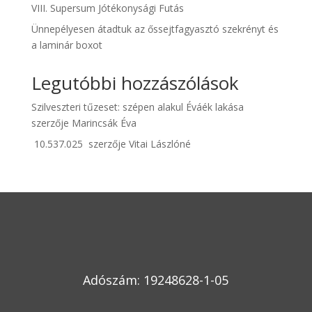
VIII. Supersum Jótékonysági Futás
Ünnepélyesen átadtuk az őssejtfagyasztó szekrényt és
a laminár boxot
Legutóbbi hozzászólások
Szilveszteri tűzeset: szépen alakul Éváék lakása
szerzője
Marincsák Éva
10.537.025
szerzője
Vitai Lászlóné
Adószám: 19248628-1-05