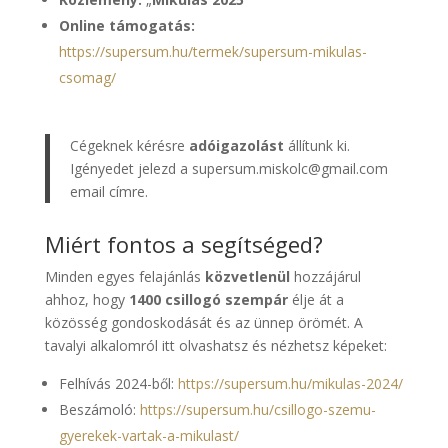
Online támogatás:
https://supersum.hu/termek/supersum-mikulas-
csomag/
Cégeknek kérésre
adóigazolást
állítunk ki.
Igényedet jelezd a supersum.miskolc@gmail.com
email címre.
Miért fontos a segítséged?
Minden egyes felajánlás
közvetlenül
hozzájárul
ahhoz, hogy
1400 csillogó szempár
élje át a
közösség gondoskodását és az ünnep örömét. A
tavalyi alkalomról itt olvashatsz és nézhetsz képeket:
Felhívás 2024-ből:
https://supersum.hu/mikulas-2024/
Beszámoló:
https://supersum.hu/csillogo-szemu-
gyerekek-vartak-a-mikulast/