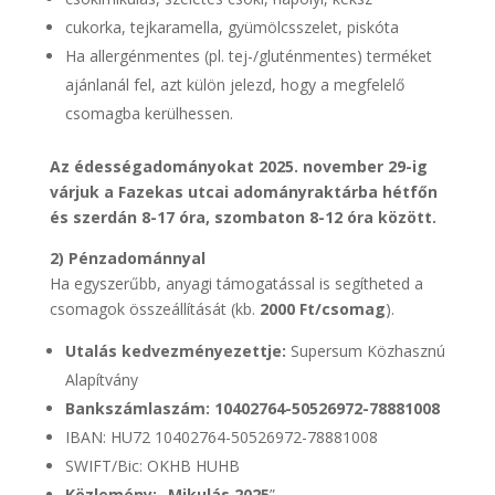
cukorka, tejkaramella, gyümölcsszelet, piskóta
Ha allergénmentes (pl. tej-/gluténmentes) terméket
ajánlanál fel, azt külön jelezd, hogy a megfelelő
csomagba kerülhessen.
Az édességadományokat 2025. november 29-ig
várjuk a Fazekas utcai adományraktárba hétfőn
és szerdán 8-17 óra, szombaton 8-12 óra között.
2) Pénzadománnyal
Ha egyszerűbb, anyagi támogatással is segítheted a
csomagok összeállítását (kb.
2000 Ft/csomag
).
Utalás kedvezményezettje:
Supersum Közhasznú
Alapítvány
Bankszámlaszám:
10402764-50526972-78881008
IBAN: HU72 10402764-50526972-78881008
SWIFT/Bic: OKHB HUHB
Közlemény:
„
Mikulás 2025
”