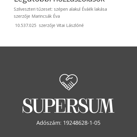
Szilveszteri tűzeset: szépen alakul Éváék lakása
szerzője
Marincsák Éva
10.537.025
szerzője
Vitai Lászlóné
Adószám: 19248628-1-05