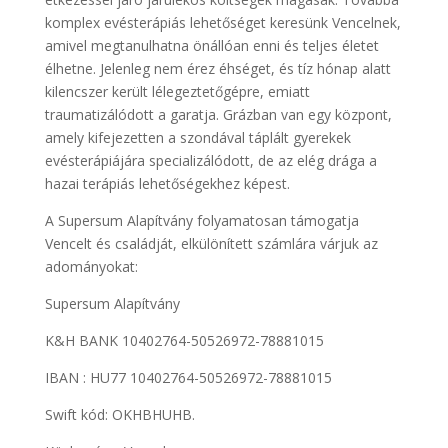
komplex evésterápiás lehetőséget keresünk Vencelnek,
amivel megtanulhatna önállóan enni és teljes életet
élhetne. Jelenleg nem érez éhséget, és tíz hónap alatt
kilencszer került lélegeztetőgépre, emiatt
traumatizálódott a garatja. Grázban van egy központ,
amely kifejezetten a szondával táplált gyerekek
evésterápiájára specializálódott, de az elég drága a
hazai terápiás lehetőségekhez képest.
A Supersum Alapítvány folyamatosan támogatja
Vencelt és családját, elkülönített számlára várjuk az
adományokat:
Supersum Alapítvány
K&H BANK 10402764-50526972-78881015
IBAN : HU77 10402764-50526972-78881015
Swift kód: OKHBHUHB.