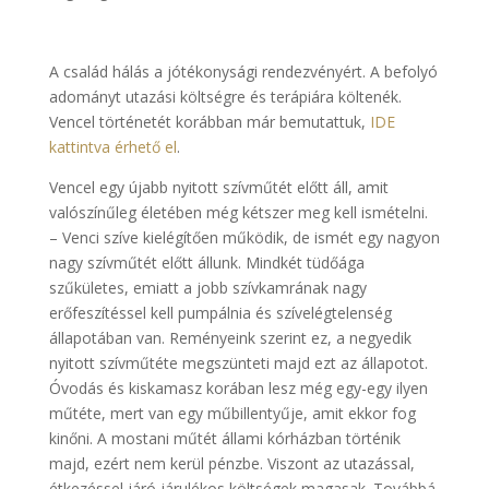
A család hálás a jótékonysági rendezvényért. A befolyó
adományt utazási költségre és terápiára költenék.
Vencel történetét korábban már bemutattuk,
IDE
kattintva érhető el
.
Vencel egy újabb nyitott szívműtét előtt áll, amit
valószínűleg életében még kétszer meg kell ismételni.
– Venci szíve kielégítően működik, de ismét egy nagyon
nagy szívműtét előtt állunk. Mindkét tüdőága
szűkületes, emiatt a jobb szívkamrának nagy
erőfeszítéssel kell pumpálnia és szívelégtelenség
állapotában van. Reményeink szerint ez, a negyedik
nyitott szívműtéte megszünteti majd ezt az állapotot.
Óvodás és kiskamasz korában lesz még egy-egy ilyen
műtéte, mert van egy műbillentyűje, amit ekkor fog
kinőni. A mostani műtét állami kórházban történik
majd, ezért nem kerül pénzbe. Viszont az utazással,
étkezéssel járó járulékos költségek magasak. Továbbá