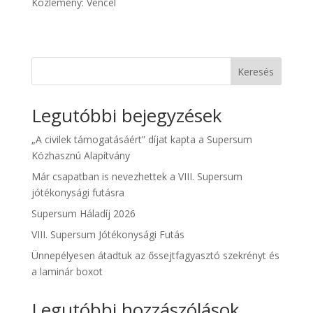
Közlemény: Vencel
Keresés
Legutóbbi bejegyzések
„A civilek támogatásáért” díjat kapta a Supersum
Közhasznú Alapítvány
Már csapatban is nevezhettek a VIII. Supersum
jótékonysági futásra
Supersum Háladíj 2026
VIII. Supersum Jótékonysági Futás
Ünnepélyesen átadtuk az őssejtfagyasztó szekrényt és
a laminár boxot
Legutóbbi hozzászólások