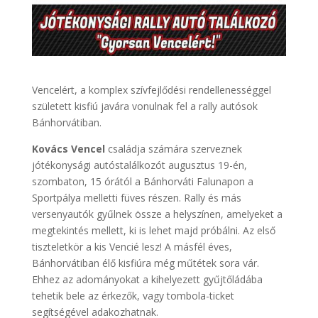
Vencelért, a komplex szívfejlődési rendellenességgel
született kisfiú javára vonulnak fel a rally autósok
Bánhorvátiban.
Kovács Vencel
családja számára szerveznek
jótékonysági autóstalálkozót augusztus 19-én,
szombaton, 15 órától a Bánhorváti Falunapon a
Sportpálya melletti füves részen. Rally és más
versenyautók gyűlnek össze a helyszínen, amelyeket a
megtekintés mellett, ki is lehet majd próbálni. Az első
tiszteletkör a kis Vencié lesz! A másfél éves,
Bánhorvátiban élő kisfiúra még műtétek sora vár.
Ehhez az adományokat a kihelyezett gyűjtőládába
tehetik bele az érkezők, vagy tombola-ticket
segítségével adakozhatnak.