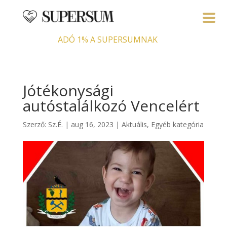
ADÓ 1% A SUPERSUMNAK
Jótékonysági
autóstalálkozó Vencelért
Szerző:
Sz.É.
|
aug 16, 2023
|
Aktuális
,
Egyéb kategória