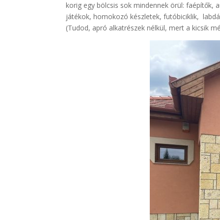
korig egy bölcsis sok mindennek örül: faépítők, a
játékok, homokozó készletek, futóbiciklik, labd
(Tudod, apró alkatrészek nélkül, mert a kicsik 