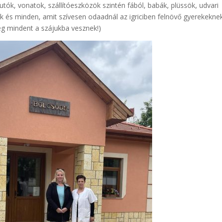
utók, vonatok, szállítóeszközök szintén fából, babák, plüssök, udvari
ák és minden, amit szívesen odaadnál az igriciben felnövő gyerekeknek
még mindent a szájukba vesznek!)