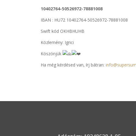
10402764-50526972-78881008
IBAN : HU72 10402764-50526972-78881008
Swift kód OKHBHUHB
Közlemény: Igrici
Köszönjük
Ha még kérdésed van, írj bátran:
info@supersum