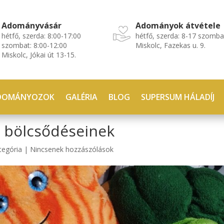
Adományvásár
Adományok átvétele
hétfő, szerda: 8:00-17:00
hétfő, szerda: 8-17 szomba
szombat: 8:00-12:00
Miskolc, Fazekas u. 9.
Miskolc, Jókai út 13-15.
DOMÁNYOZOK
GALÉRIA
BLOG
SUPERSUM HÁLADÍJ
ci bölcsődéseinek
tegória
|
Nincsenek hozzászólások