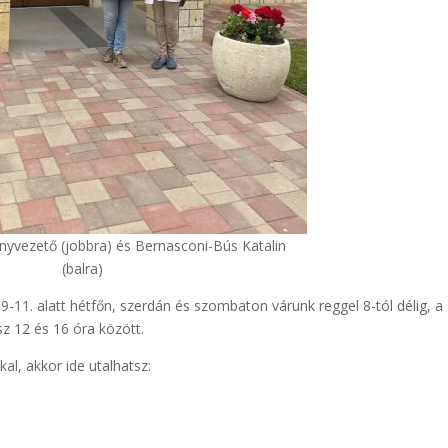
nyvezető (jobbra) és Bernasconi-Bús Katalin
(balra)
 9-11. alatt hétfőn, szerdán és szombaton várunk reggel 8-tól délig, a
sz 12 és 16 óra között.
al, akkor ide utalhatsz: