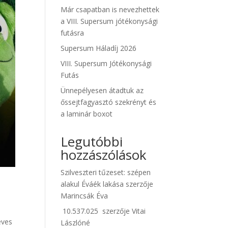
Már csapatban is nevezhettek
a VIII. Supersum jótékonysági
futásra
Supersum Háladíj 2026
VIII. Supersum Jótékonysági
Futás
Ünnepélyesen átadtuk az
őssejtfagyasztó szekrényt és
a laminár boxot
Legutóbbi
hozzászólások
Szilveszteri tűzeset: szépen
alakul Éváék lakása
szerzője
Marincsák Éva
10.537.025
szerzője
Vitai
éves
Lászlóné