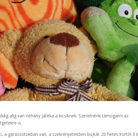
eddig alig van néhány játéka a kicsiknek. Szeretnénk támogatni az
getekre is.
íti, a garázsotokban van, a szekrényetekben bujkál. 20 hetes kortól 3 