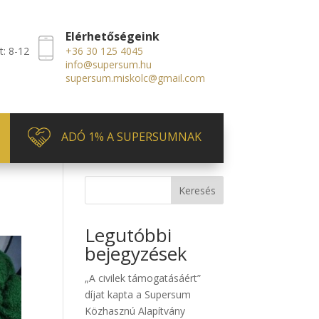
Elérhetőségeink
t: 8-12
+36 30 125 4045
info@supersum.hu
supersum.miskolc@gmail.com
ADÓ 1% A SUPERSUMNAK
Keresés
Legutóbbi
bejegyzések
„A civilek támogatásáért”
díjat kapta a Supersum
Közhasznú Alapítvány