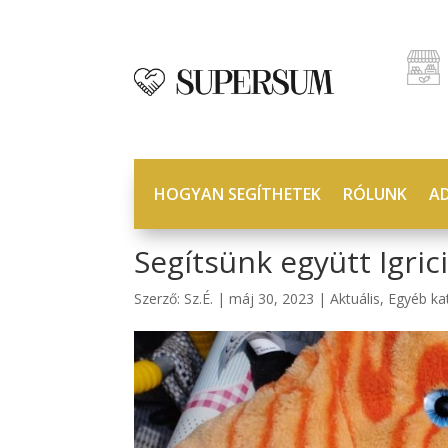
HOGYAN SEGÍTHETEK
RÓLUNK
A
Segítsünk együtt Igri
Szerző:
Sz.É.
|
máj 30, 2023
|
Aktuális
,
Egyéb ka