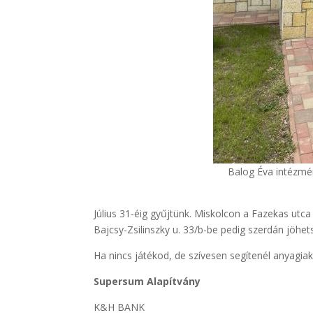
Balog Éva intézmé
Július 31-éig gyűjtünk. Miskolcon a Fazekas utca
Bajcsy-Zsilinszky u. 33/b-be pedig szerdán jöhet
Ha nincs játékod, de szívesen segítenél anyagiakk
Supersum Alapítvány
K&H BANK