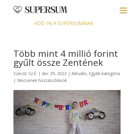
ADÓ 1% A SUPERSUMNAK
Több mint 4 millió forint
gyűlt össze Zentének
Szerző:
Sz.É.
|
dec 29, 2023
|
Aktuális
,
Egyéb kategória
|
Nincsenek hozzászólások