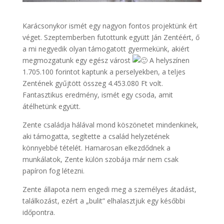
Karácsonykor ismét egy nagyon fontos projektünk ért
véget. Szeptemberben futottunk együtt Ján Zentéért, ő
a mi negyedik olyan támogatott gyermekünk, akiért
megmozgatunk egy egész várost
A helyszínen
1.705.100 forintot kaptunk a perselyekben, a teljes
Zentének gyűjtött összeg 4.453.080 Ft volt.
Fantasztikus eredmény, ismét egy csoda, amit
átélhetünk együtt.
Zente családja hálával mond köszönetet mindenkinek,
aki támogatta, segítette a család helyzetének
könnyebbé tételét. Hamarosan elkezdődnek a
munkálatok, Zente külön szobája már nem csak
papíron fog létezni.
Zente állapota nem engedi meg a személyes átadást,
találkozást, ezért a „bulit” elhalasztjuk egy későbbi
időpontra.