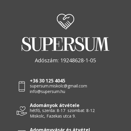
Adószám: 19248628-1-05
+36 30 125 4045
supersum.miskolc@gmail.com
info@supersum.hu
Adományok átvétele
hétfő, szerda: 8-17 szombat: 8-12
Miskolc, Fazekas utca 9.
Adományvásár és átvétel