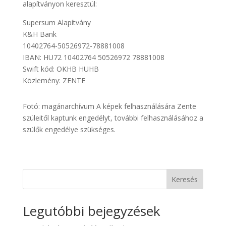
alapítványon keresztül:
Supersum Alapítvány
K&H Bank
10402764-50526972-78881008
IBAN: HU72 10402764 50526972 78881008
Swift kód: OKHB HUHB
Közlemény: ZENTE
Fotó: magánarchívum A képek felhasználására Zente
szüleitől kaptunk engedélyt, további felhasználásához a
szülők engedélye szükséges.
Keresés
Legutóbbi bejegyzések