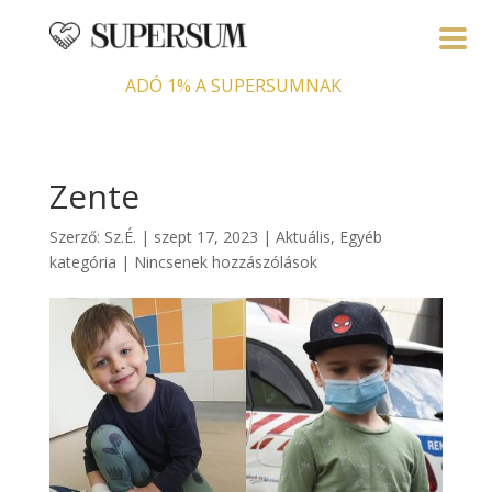
ADÓ 1% A SUPERSUMNAK
Zente
Szerző:
Sz.É.
|
szept 17, 2023
|
Aktuális
,
Egyéb
kategória
|
Nincsenek hozzászólások