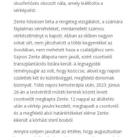
vírusfertőzés okozott nála, amely leállította a
vérképzést.
Zente hősiesen bírta a rengeteg vizsgálatot, a számára
fájdalmas vérvételeket, mindamellett számos
vérkészítményt is kapott. Abban az időben nagyon
sokat sírt, nem játszhatott a többi kisgyerekkel az
óvodában, nem mehetett haza a családjához sem.
Sajnos Zente állapota nem javult, ezért csontvelő
transzplantációs listára került. A legnagyobb
reménysugár az volt, hogy kisöccse, akivel egy napon
születtek két év különbséggel, megfelelő donornak
bizonyult. Több napos kemoterápia után, 2023. június
26-án a testvérétől műtéti keretek között levett
csontvelőt megkapta Zente. 12 nappal az átültetés
után a vérkép javulni kezdett, megtapadt a csontvelő
és a megfelelő alsó határértékeket elérve Zente
kikerült a kórházi steril boxból.
Annyira szépen javultak az értékei, hogy augusztusban