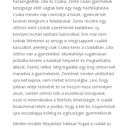
hazaengedték. Lilla és Csaba, Zente szülei gyermekük
betegsége előtt vágtak bele egy nagy házfelújításba.
Csaba minden nap csinosítja a házat, igyekszik két
kezével elvégezni a feladatokat. Zente részére egy
otthoni steril szobát szeretnének kialakítani, új,
könnyen tisztán tartható bútorokkal. Erre már nem
tudnak félretenni az amúgy is megcsappant családi
kasszából. Jelenleg csak Csaba keres a családban, Lilla
otthon van a gyerekekkel. Munkahelye rugalmasan
próbálta kezelni a kialakult helyzetet és megtarthatta
állását, fizetés nélkül. Még legalább egy évig otthon kell
maradnia a gyermekeivel, Zentének minden védőoltást
újra kell kapnia, nem mehet közösségbe. Levi, hogy
jobban védje testvérét és ne hozzon haza semmilyen
vírust, szintén otthon tölti a következő hónapokat,
ezzel is minimalizálva a fertőzés lehetőségét. A család
bizalommal tekint a jövőbe, hogy a két kis Szuperhősük
újra visszakapja boldog és egészséges gyermekkorát.
Minden további felajánlást hálásan fogad a család az