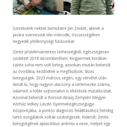
Szeretnénk nektek bemutatni Ján Zentét, akinek a
javára szervezzük idei második, összességében
negyedik jótékonysági futásunkat.
Zente problémamentes terhességből, egészségesen
született 2018 decemberében. Kisgyermek korában
szinte soha nem volt beteg, azonban miután bekerült
az óvodába, kezdődtek a megfázások, lázas
betegségek. 2023 március végén, egy vérvétel után
derült ki, hogy nagyon alacsony a vérlemezke száma,
valamint a többi sejtvonalon is eltérések mutatkoztak.
Azonnal bekerült a Borsod-Abaúj-Zemplén Megyei
Kórház Velkey László Gyermekegészségügyi
Központjába, a pontos diagnózis felállításához hetekig
tartó vizsgálatok voltak szükségesek. Kiderült: Zente
betegségének aplasztikus anémia a neve, melyet egy