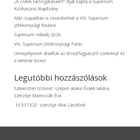
„A civilek támogatásáért” díjat kapta a Supersum
Közhasznú Alapítvány
Már csapatban is nevezhettek a VIII. Supersum
jótékonysági futásra
Supersum Háladíj 2026
VIII. Supersum Jótékonysági Futás
Ünnepélyesen átadtuk az őssejtfagyasztó szekrényt és
a laminár boxot
Legutóbbi hozzászólások
Szilveszteri tűzeset: szépen alakul Éváék lakása
szerzője
Marincsák Éva
10.537.025
szerzője
Vitai Lászlóné